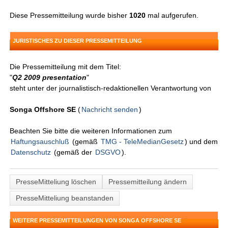
Diese Pressemitteilung wurde bisher
1020
mal aufgerufen.
JURISTISCHES ZU DIESER PRESSEMITTEILUNG
Die Pressemitteilung mit dem Titel:
"
Q2 2009 presentation
"
steht unter der journalistisch-redaktionellen Verantwortung von
Songa Offshore SE
(
Nachricht senden
)
Beachten Sie bitte die weiteren Informationen zum
Haftungsauschluß
(gemäß
TMG - TeleMedianGesetz
) und dem
Datenschutz
(gemäß der
DSGVO
).
PresseMitteliung löschen
Pressemitteilung ändern
PresseMitteliung beanstanden
WEITERE PRESSEMITTEILUNGEN VON SONGA OFFSHORE SE