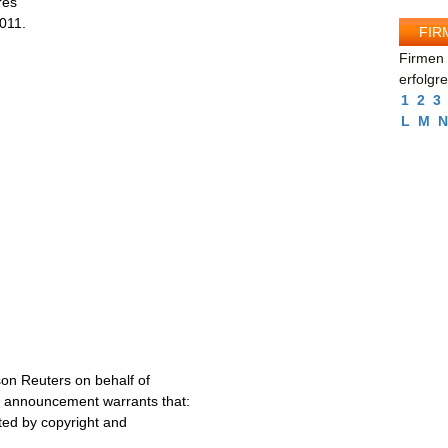
res
011.
FIR
Firmen 
erfolgr
1
2
3
L
M
N
on Reuters on behalf of
s announcement warrants that:
cted by copyright and