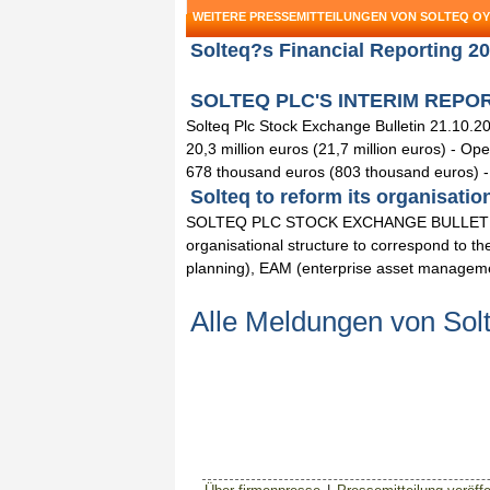
WEITERE PRESSEMITTEILUNGEN VON SOLTEQ OY
Solteq?s Financial Reporting 201
SOLTEQ PLC'S INTERIM REPORT 1
Solteq Plc Stock Exchange Bulletin 21.10.2
20,3 million euros (21,7 million euros) - O
678 thousand euros (803 thousand euros) - 
Solteq to reform its organisation
SOLTEQ PLC STOCK EXCHANGE BULLETIN 16.
organisational structure to correspond to t
planning), EAM (enterprise asset managemen
Alle Meldungen von Sol