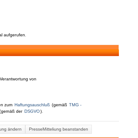
l aufgerufen.
n Verantwortung von
nen zum
Haftungsauschluß
(gemäß
TMG -
(gemäß der
DSGVO
).
lung ändern
PresseMitteliung beanstanden