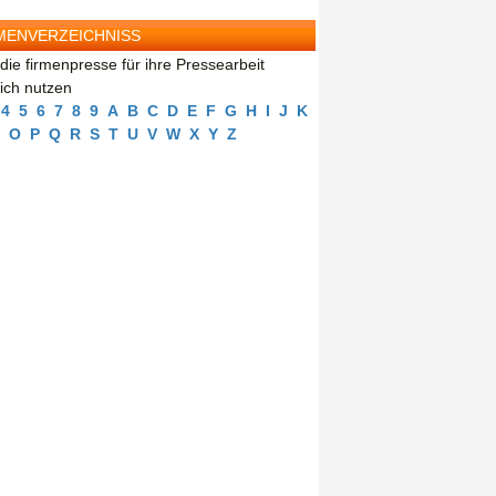
MENVERZEICHNISS
die firmenpresse für ihre Pressearbeit
eich nutzen
4
5
6
7
8
9
A
B
C
D
E
F
G
H
I
J
K
O
P
Q
R
S
T
U
V
W
X
Y
Z