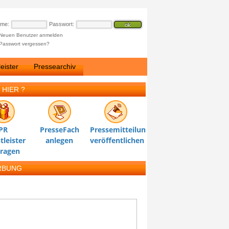
ame:
Passwort:
Neuen Benutzer anmelden
Passwort vergessen?
eister
Pressearchiv
 HIER ?
PR
PresseFach
Pressemitteilung
tleister
anlegen
veröffentlichen
tragen
RBUNG