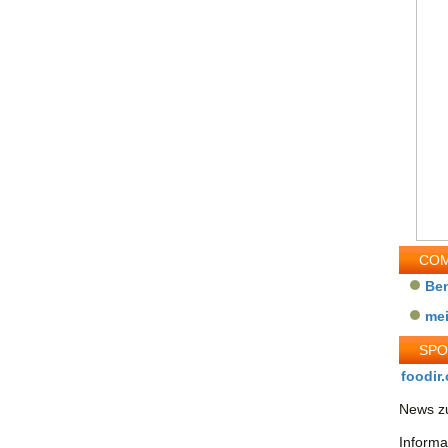
COM
Be
me
SP
foodir.
News zu
Informa