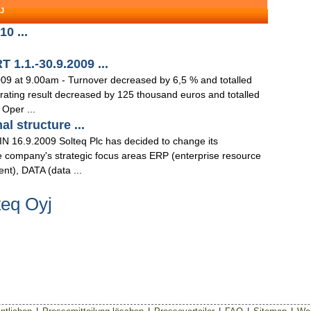
J
0 ...
.1.-30.9.2009 ...
009 at 9.00am - Turnover decreased by 6,5 % and totalled
perating result decreased by 125 thousand euros and totalled
Oper ...
al structure ...
9.2009 Solteq Plc has decided to change its
he company's strategic focus areas ERP (enterprise resource
t), DATA (data ...
teq Oyj