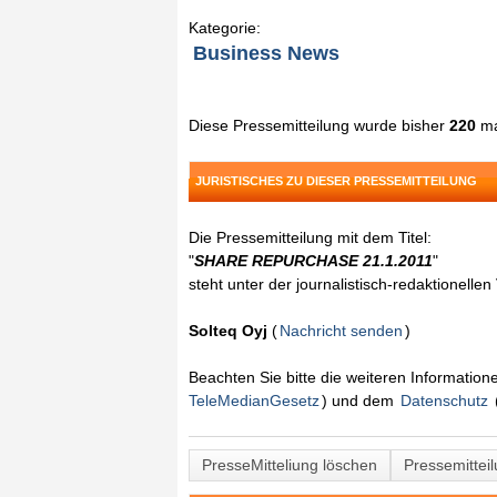
Kategorie:
Business News
Diese Pressemitteilung wurde bisher
220
ma
JURISTISCHES ZU DIESER PRESSEMITTEILUNG
Die Pressemitteilung mit dem Titel:
"
SHARE REPURCHASE 21.1.2011
"
steht unter der journalistisch-redaktionelle
Solteq Oyj
(
Nachricht senden
)
Beachten Sie bitte die weiteren Informatio
TeleMedianGesetz
) und dem
Datenschutz
PresseMitteliung löschen
Pressemittei