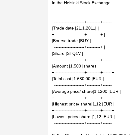
In the Helsinki Stock Exchange
+--------------------+---------+------+
|Trade date |21.1.2011| |
+--------------------+---------+ |
|Bourse trade |BUY | |
+--------------------+---------+ |
|Share |STQ1V | |
+--------------------+---------+------+
|Amount |1.500 |shares|
+--------------------+---------+------+
|Total cost |1.680,00 |EUR |
+--------------------+---------+------+
|Average price/ share|1,1200 |EUR |
+--------------------+---------+------+
|Highest price/ share|1,12 |EUR |
+--------------------+---------+------+
|Lowest price/ share |1,12 |EUR |
+--------------------+---------+------+