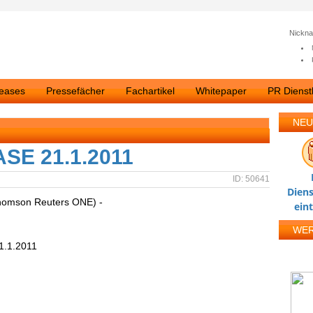
Nickn
leases
Pressefächer
Fachartikel
Whitepaper
PR Dienstl
NEU
E 21.1.2011
ID: 50641
Diens
homson Reuters ONE) -
ein
WE
1.2011