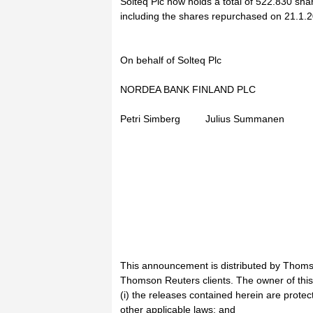
Solteq Plc now holds a total of 522.830 sha
including the shares repurchased on 21.1.2
On behalf of Solteq Plc
NORDEA BANK FINLAND PLC
Petri Simberg Julius Summanen
This announcement is distributed by Thoms
Thomson Reuters clients. The owner of thi
(i) the releases contained herein are prote
other applicable laws; and