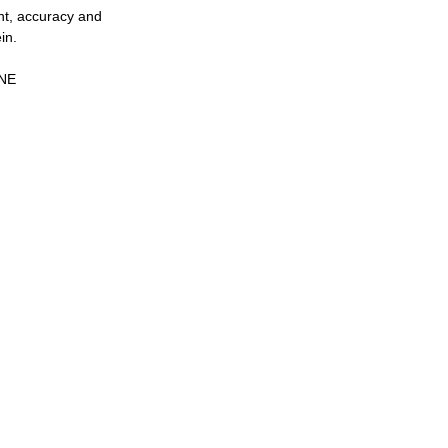
ent, accuracy and
in.
ONE