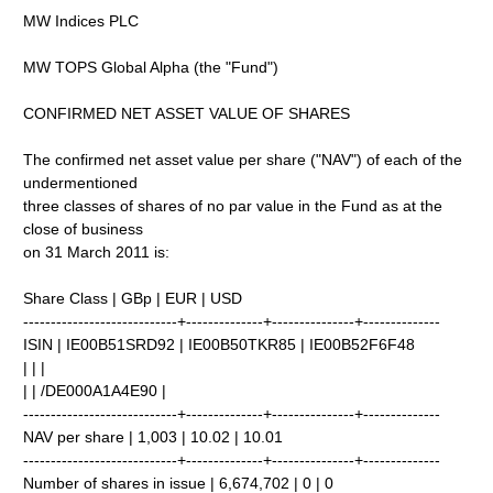
MW Indices PLC
MW TOPS Global Alpha (the "Fund")
CONFIRMED NET ASSET VALUE OF SHARES
The confirmed net asset value per share ("NAV") of each of the
undermentioned
three classes of shares of no par value in the Fund as at the
close of business
on 31 March 2011 is:
Share Class | GBp | EUR | USD
----------------------------+--------------+---------------+--------------
ISIN | IE00B51SRD92 | IE00B50TKR85 | IE00B52F6F48
| | |
| | /DE000A1A4E90 |
----------------------------+--------------+---------------+--------------
NAV per share | 1,003 | 10.02 | 10.01
----------------------------+--------------+---------------+--------------
Number of shares in issue | 6,674,702 | 0 | 0