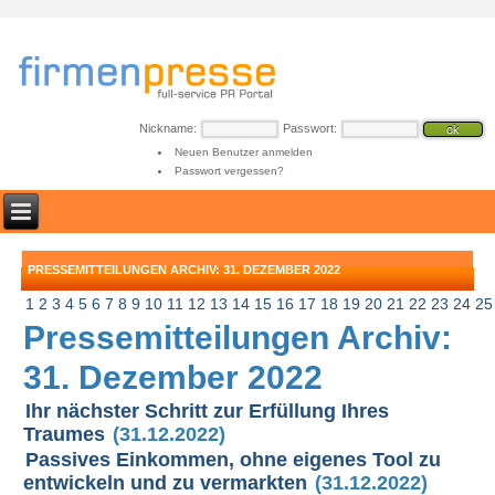
Nickname:
Passwort:
Neuen Benutzer anmelden
Passwort vergessen?
PRESSEMITTEILUNGEN ARCHIV: 31. DEZEMBER 2022
1
2
3
4
5
6
7
8
9
10
11
12
13
14
15
16
17
18
19
20
21
22
23
24
25
Pressemitteilungen Archiv:
31. Dezember 2022
Ihr nächster Schritt zur Erfüllung Ihres
Traumes
(31.12.2022)
Passives Einkommen, ohne eigenes Tool zu
entwickeln und zu vermarkten
(31.12.2022)