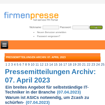
Nickname:
Passwort:
Neuen Benutzer anmelden
Passwort vergessen?
PRESSEMITTEILUNGEN ARCHIV: 07. APRIL 2023
1
2
3
4
5
6
7
8
9
10
11
12
13
14
15
16
17
18
19
20
21
22
23
24
25
Pressemitteilungen Archiv:
07. April 2023
Ein breites Angebot für selbstständige IT-
Techniker in der Branche
(07.04.2023)
Warum ist ASICs notwendig, um Zcash zu
schürfen-
(07.04.2023)