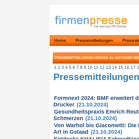
Home
Pressemitteilungen
Pressre
PRESSEMITTEILUNGEN ARCHIV: 21. OKTOBER 202
1
2
3
4
5
6
7
8
9
10
11
12
13
14
15
16
17
Pressemitteilungen
Formnext 2024: BMF erweitert d
Drucker
(21.10.2024)
Gesundheitspraxis Emrich Reut
Schmerzen
(21.10.2024)
Von Warhol bis Giacometti: Die 
Art in Gstaad
(21.10.2024)
Entdecke KHALISIA Fahrradtasch