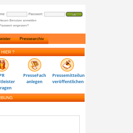
ame:
Passwort:
Neuen Benutzer anmelden
Passwort vergessen?
eister
Pressearchiv
 HIER ?
PR
PresseFach
Pressemitteilung
tleister
anlegen
veröffentlichen
tragen
RBUNG