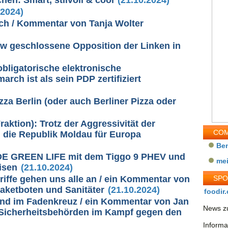
.2024)
sch / Kommentar von Tanja Wolter
w geschlossene Opposition der Linken in
obligatorische elektronische
rch ist als sein PDP zertifiziert
zza Berlin (oder auch Berliner Pizza oder
ktion): Trotz der Aggressivität der
COM
h die Republik Moldau für Europa
Be
DE GREEN LIFE mit dem Tiggo 9 PHEV und
me
isen
(21.10.2024)
riffe gehen uns alle an / ein Kommentar von
SP
Paketboten und Sanitäter
(21.10.2024)
foodir.
and im Fadenkreuz / ein Kommentar von Jan
News zu
 Sicherheitsbehörden im Kampf gegen den
Informa