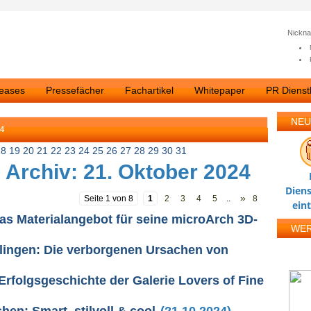
Nickn
leases
Pressefächer
Fachartikel
Whitepaper
PR Dienstl
NEU
4
18
19
20
21
22
23
24
25
26
27
28
29
30
31
 Archiv: 21. Oktober 2024
Diens
»
Seite 1 von 8
1
2
3
4
5
..
8
ein
as Materialangebot für seine microArch 3D-
WE
lingen: Die verborgenen Ursachen von
Erfolgsgeschichte der Galerie Lovers of Fine
en: Smart, stilvoll & cool
(21.10.2024)