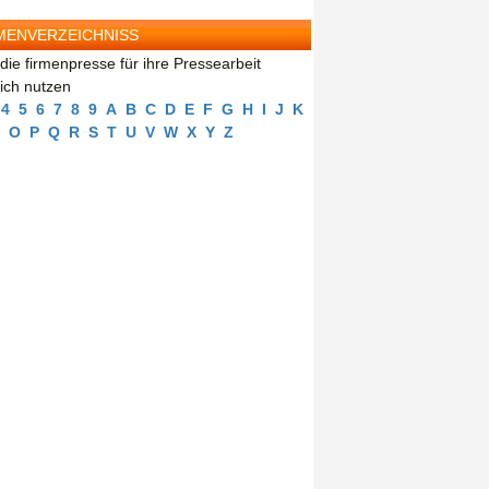
MENVERZEICHNISS
die firmenpresse für ihre Pressearbeit
eich nutzen
4
5
6
7
8
9
A
B
C
D
E
F
G
H
I
J
K
O
P
Q
R
S
T
U
V
W
X
Y
Z