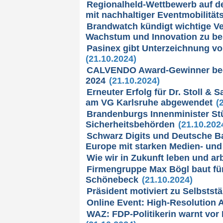
Regionalheld-Wettbewerb auf de
mit nachhaltiger Eventmobilität
Brandwatch kündigt wichtige V
Wachstum und Innovation zu be
Pasinex gibt Unterzeichnung 
(21.10.2024)
CALVENDO Award-Gewinner beei
2024
(21.10.2024)
Erneuter Erfolg für Dr. Stoll &
am VG Karlsruhe abgewendet
(2
Brandenburgs Innenminister Stü
Sicherheitsbehörden
(21.10.202
Schwarz Digits und Deutsche 
Europe mit starken Medien- und
Wie wir in Zukunft leben und ar
Firmengruppe Max Bögl baut für
Schönebeck
(21.10.2024)
Präsident motiviert zu Selbststä
Online Event: High-Resolution 
WAZ: FDP-Politikerin warnt vo