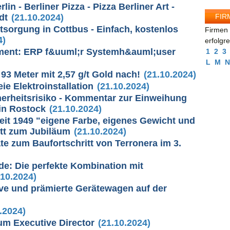
lin - Berliner Pizza - Pizza Berliner Art -
FIR
dt
(21.10.2024)
sorgung in Cottbus - Einfach, kostenlos
Firmen 
4)
erfolgr
ment: ERP f&uuml;r Systemh&auml;user
1
2
3
L
M
N
93 Meter mit 2,57 g/t Gold nach!
(21.10.2024)
e Elektroinstallation
(21.10.2024)
herheitsrisiko - Kommentar zur Einweihung
in Rostock
(21.10.2024)
eit 1949 "eigene Farbe, eigenes Gewicht und
itt zum Jubiläum
(21.10.2024)
ate zum Baufortschritt von Terronera im 3.
de: Die perfekte Kombination mit
10.2024)
ve und prämierte Gerätewagen auf der
.2024)
um Executive Director
(21.10.2024)