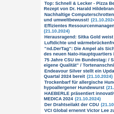
Top: Schnell & Lecker - Pizza Ber
Rezept von Dr. Harald Hildebran
Nachhaltige Computerschrottent
und umweltbewusst!
(21.10.202
Effizientes Ressourcenmanage
(21.10.2024)
Herausragend: Sitka Gold weist 
Luftdichte und wärmebrückenfrei
"nd.DerTag": Die Ampel als Sic
des neuen Nato-Hauptquartiers 
75 Jahre CSU im Bundestag: / S
eigene Qualität" / Tortenanschn
Endeavour Silver stellt ein Upd
Quartal 2024 bereit
(21.10.2024)
Trockenbarf für allergische Hun
hypoallergener Hundewurst
(21.
HAEBERLE präsentiert innovati
MEDICA 2024
(21.10.2024)
Der Drahtseilakt der CDU
(21.10
VCI Global ernennt Victor Lee z