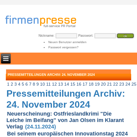
Nickname:
Passwort:
Neuen Benutzer anmelden
Passwort vergessen?
PRESSEMITTEILUNGEN ARCHIV: 24. NOVEMBER 2024
1
2
3
4
5
6
7
8
9
10
11
12
13
14
15
16
17
18
19
20
21
22
23
24
25
Pressemitteilungen Archiv:
24. November 2024
Neuerscheinung: Ostfrieslandkrimi "Die
Leiche im Beifang" von Jan Olsen im Klarant
Verlag
(24.11.2024)
Bei seinem europäischen Innovationstag 2024