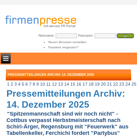
Nickname:
Passwort:
Neuen Benutzer anmelden
Passwort vergessen?
PRESSEMITTEILUNGEN ARCHIV: 14. DEZEMBER 2025
1
2
3
4
5
6
7
8
9
10
11
12
13
14
15
16
17
18
19
20
21
22
23
24
25
Pressemitteilungen Archiv:
14. Dezember 2025
"Spitzenmannschaft sind wir noch nicht" -
Cottbus verpasst Herbstmeisterschaft nach
Schiri-Ärger, Regensburg mit "Feuerwerk" aus
Tabellenkeller, Ferchichi fordert "Partybus"