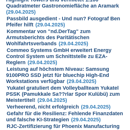
Quadratmeter Gastronomiefläche an Aramark
(29.04.2025)
Passbild ausgedient - Und nun? Fotograf Ben
Pfeifer hilft
(29.04.2025)
Kommentar von "nd.DerTag" zum
Armutsberichts des Paritätischen
Wohlfahrtsverbands
(29.04.2025)
Commeo Systems GmbH erweitert Energy
Control System um Schnittstelle zu EZA-
Reglern
(29.04.2025)
Leistung auf höchstem Niveau: Samsung
9100PRO SSD jetzt für bluechip High-End
Workstations verfügbar
(29.04.2025)
Yukatel gratuliert dem Volleyballteam Yukatel
PSSK (Pamukkale Sa??rlar Spor Kulübü) zum
Meistertitel!
(29.04.2025)
Verheerend, nicht erfolgreich
(29.04.2025)
Gefahr für die Resilienz: Fehlende Finanzdaten
und falsche KI-Strategien
(29.04.2025)
RJC-Zertifizierung für Phoenix Manufacturing