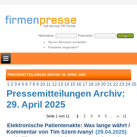
Nickname:
Passwort:
Neuen Benutzer anmelden
Passwort vergessen?
PRESSEMITTEILUNGEN ARCHIV: 29. APRIL 2025
1
2
3
4
5
6
7
8
9
10
11
12
13
14
15
16
17
18
19
20
21
22
23
24
25
Pressemitteilungen Archiv:
29. April 2025
»
Seite 1 von 11
1
2
3
4
5
..
11
Elektronische Patientenakte: Was lange währt /
Kommentar von Tim Szent-Ivanyi
(29.04.2025)