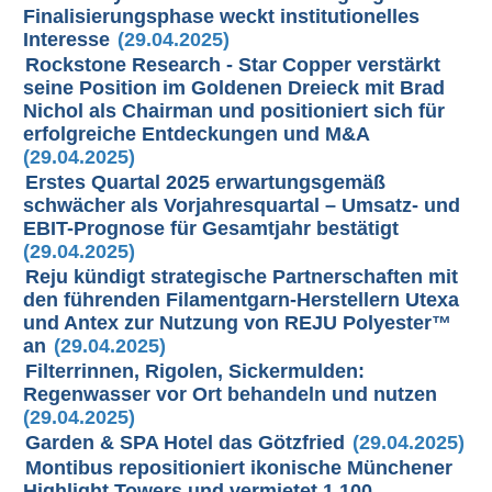
Finalisierungsphase weckt institutionelles
Interesse
(29.04.2025)
Rockstone Research - Star Copper verstärkt
seine Position im Goldenen Dreieck mit Brad
Nichol als Chairman und positioniert sich für
erfolgreiche Entdeckungen und M&A
(29.04.2025)
Erstes Quartal 2025 erwartungsgemäß
schwächer als Vorjahresquartal – Umsatz- und
EBIT-Prognose für Gesamtjahr bestätigt
(29.04.2025)
Reju kündigt strategische Partnerschaften mit
den führenden Filamentgarn-Herstellern Utexa
und Antex zur Nutzung von REJU Polyester™
an
(29.04.2025)
Filterrinnen, Rigolen, Sickermulden:
Regenwasser vor Ort behandeln und nutzen
(29.04.2025)
Garden & SPA Hotel das Götzfried
(29.04.2025)
Montibus repositioniert ikonische Münchener
Highlight Towers und vermietet 1.100