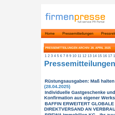
Home
Pressemitteilungen
Pressre
PRESSEMITTEILUNGEN ARCHIV: 28. APRIL 2025
1
2
3
4
5
6
7
8
9
10
11
12
13
14
15
16
17
Pressemitteilungen 
Rüstungsausgaben: Maß halten 
(28.04.2025)
Individuelle Gastgeschenke u
Konfirmation aus eigener Werks
BAFFIN ERWEITERT GLOBALE 
DIREKTVERSAND AN VERBRA
BREWA Immobilien KG - Ihr zuv