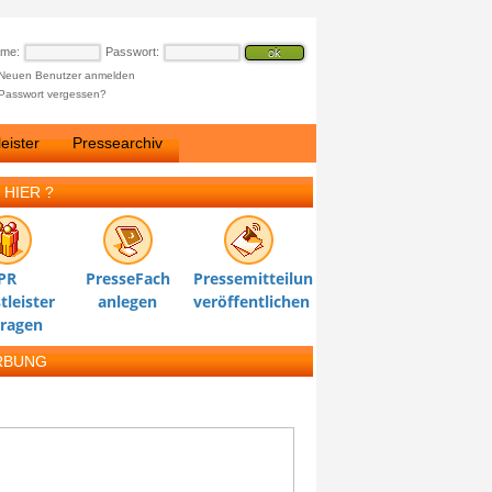
ame:
Passwort:
Neuen Benutzer anmelden
Passwort vergessen?
eister
Pressearchiv
 HIER ?
PR
PresseFach
Pressemitteilung
tleister
anlegen
veröffentlichen
tragen
RBUNG