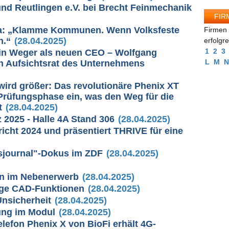
nd Reutlingen e.V. bei Brecht Feinmechanik
FIR
ma: „Klamme Kommunen. Wenn Volksfeste
Firmen 
n.“
(28.04.2025)
erfolgr
1
2
3
in Weger als neuen CEO – Wolfgang
L
M
N
n Aufsichtsrat des Unternehmens
wird größer: Das revolutionäre Phenix XT
E-Prüfungsphase ein, was den Weg für die
t
(28.04.2025)
z 2025 - Halle 4A Stand 306
(28.04.2025)
richt 2024 und präsentiert THRIVE für eine
sjournal"-Dokus im ZDF
(28.04.2025)
en im Nebenerwerb
(28.04.2025)
ige CAD-Funktionen
(28.04.2025)
Unsicherheit
(28.04.2025)
ung im Modul
(28.04.2025)
lefon Phenix X von BioFi erhält 4G-