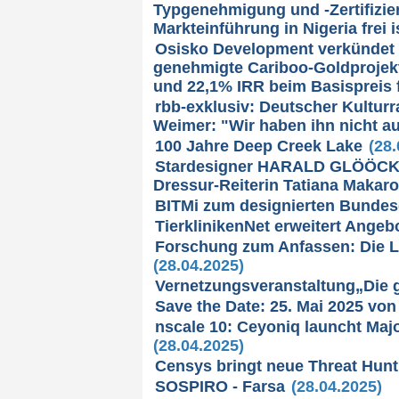
Typgenehmigung und -Zertifizie
Markteinführung in Nigeria frei i
Osisko Development verkündet op
genehmigte Cariboo-Goldprojek
und 22,1% IRR beim Basispreis 
rbb-exklusiv: Deutscher Kulturr
Weimer: "Wir haben ihn nicht au
100 Jahre Deep Creek Lake
(28.
Stardesigner HARALD GLÖÖCKLE
Dressur-Reiterin Tatiana Makaro
BITMi zum designierten Bundesd
TierklinikenNet erweitert Ange
Forschung zum Anfassen: Die L
(28.04.2025)
Vernetzungsveranstaltung„Die g
Save the Date: 25. Mai 2025 von
nscale 10: Ceyoniq launcht Majo
(28.04.2025)
Censys bringt neue Threat Hunt
SOSPIRO - Farsa
(28.04.2025)