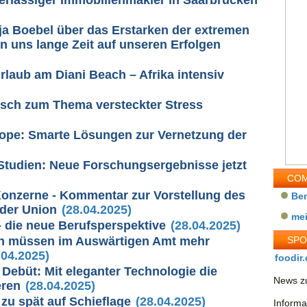
ja Boebel über das Erstarken der extremen
n uns lange Zeit auf unseren Erfolgen
rlaub am Diani Beach – Afrika intensiv
sch zum Thema versteckter Stress
rope: Smarte Lösungen zur Vernetzung der
 Studien: Neue Forschungsergebnisse jetzt
COM
Konzerne - Kommentar zur Vorstellung des
Be
 der Union
(28.04.2025)
me
 die neue Berufsperspektive
(28.04.2025)
n müssen im Auswärtigen Amt mehr
SP
.04.2025)
foodir.
Debüt: Mit eleganter Technologie die
News zu
eren
(28.04.2025)
zu spät auf Schieflage
(28.04.2025)
Informa