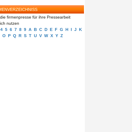
MENVERZEICHNISS
die firmenpresse für ihre Pressearbeit
eich nutzen
4
5
6
7
8
9
A
B
C
D
E
F
G
H
I
J
K
O
P
Q
R
S
T
U
V
W
X
Y
Z