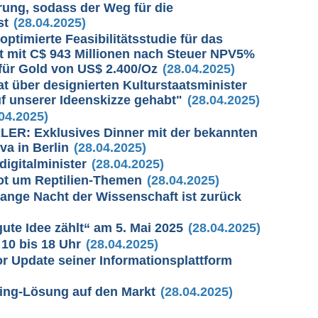
rung, sodass der Weg für die
st
(28.04.2025)
timierte Feasibilitätsstudie für das
t mit C$ 943 Millionen nach Steuer NPV5%
für Gold von US$ 2.400/Oz
(28.04.2025)
at über designierten Kulturstaatsminister
f unserer Ideenskizze gehabt"
(28.04.2025)
04.2025)
R: Exklusives Dinner mit der bekannten
va in Berlin
(28.04.2025)
igitalminister
(28.04.2025)
bot um Reptilien-Themen
(28.04.2025)
ange Nacht der Wissenschaft ist zurück
ute Idee zählt“ am 5. Mai 2025
(28.04.2025)
 10 bis 18 Uhr
(28.04.2025)
r Update seiner Informationsplattform
ing-Lösung auf den Markt
(28.04.2025)