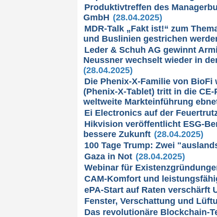
Produktivtreffen des Managerbu
GmbH
(28.04.2025)
MDR-Talk „Fakt ist!“ zum The
und Buslinien gestrichen werde
Leder & Schuh AG gewinnt Arm
Neussner wechselt wieder in de
(28.04.2025)
Die Phenix-X-Familie von BioFi 
(Phenix-X-Tablet) tritt in die C
weltweite Markteinführung ebne
Ei Electronics auf der Feuertrut
Hikvision veröffentlicht ESG-Be
bessere Zukunft
(28.04.2025)
100 Tage Trump: Zwei "ausland
Gaza in Not
(28.04.2025)
Webinar für Existenzgründung
CAM-Komfort und leistungsfäh
ePA-Start auf Raten verschärft 
Fenster, Verschattung und Lüft
Das revolutionäre Blockchain-Te