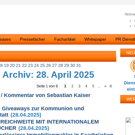
Nickn
leases
Pressefächer
Fachartikel
Whitepaper
PR Dienstl
NEU
18
19
20
21
22
23
24
25
26
27
28
29
30
31
Archiv: 28. April 2025
Diens
»
Seite 1 von 8
1
2
3
4
5
..
8
ein
/ Kommentar von Sebastian Kaiser
WE
nd Giveaways zur Kommunion und
tatt
(28.04.2025)
REICHWEITE MIT INTERNATIONALEM
UCHER
(28.04.2025)
erlässiger Immobilienmakler in Saarbrücken