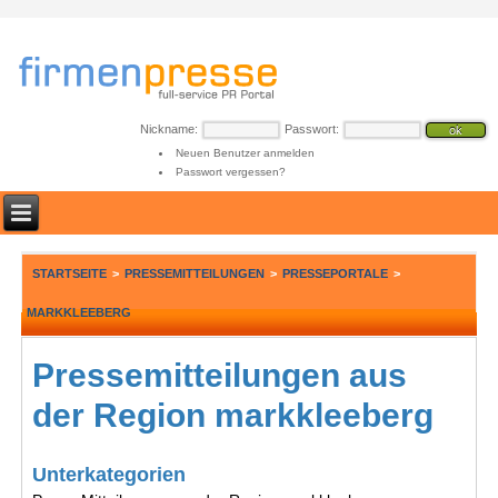
Nickname:
Passwort:
Neuen Benutzer anmelden
Passwort vergessen?
STARTSEITE
>
PRESSEMITTEILUNGEN
>
PRESSEPORTALE
>
MARKKLEEBERG
Pressemitteilungen aus
der Region markkleeberg
Unterkategorien