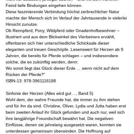
Feind tiefe Bindungen eingehen können.
Diese faszinierende Verbindung höchst zerbrechlicher Natur
machte der Mensch sich im Verlauf der Jahrtausende in vielerlei
Hinsicht zunutze.
Ob Rennpferd, Pony, Wildpferd oder Gnadenhofbewohner –
illustriert und aus dem Blickwinkel des Vierbeiners erzählt,
offenbaren sich hier unterschiedliche Schicksale dieser
eleganten und treuen Geschöpfe. Lesenswert für Herzen ab 9
Jahren, die bereits für Pferde schlagen – und insbesondere
solche, die es zukünftig werden, denn:
Wo sonst liegt das Glück dieser Erde … wenn nicht auf dem
Rücken der Pferde?“
ISBN-13: 978-3961116188
Sinfonie der Herzen (Alles wird gut ..., Band 5)
Wohl dem, der wahre Freunde hat, die immer zu ihm stehen
und für ihn da sind. Christine, Oliver, Lydia und Jutta haben erst
beim zweiten Anlauf ihr Glück gefunden und auch nur, weil sich
ihre langjährige Freundschaft bewährt hat. Die negativen
Einflüsse, denen sie jahrelang ausgesetzt waren, konnten sie
unterdessen gemeinsam überwinden. Die Hoffnung auf