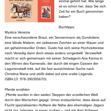
einmal gehört hat. Wie lange
ist es schon her, dass Sie sich
Zeit für ein Buch genommen
haben?
Buchtipps:
Mystica Venezia
Eine verschwundene Braut, ein Sensenmann als Gondoliere,
eine blinde Malerin, ein seltsames Zeichen an einer Mauer und
ein geheimnisvoller Orden, Guido hat sich seine Hochzeitsreise
nach Venedig dann doch etwas anders vorgestellt. Verzweifelt
macht er sich gemeinsam mit seiner Schwägerin Ana Karina in
den Wirren des Karnevals, der durch die engen Gassen der
Lagunenstadt tobt, auf die fast aussichtslose Suche nach
Christina Maria und stößt dabei auf eine uralte Legende.
ISBN-13: 978-3903056701
Pferde erzählen
„Pferde wurden in den weiten Steppen der urzeitlichen Welt
durch den Menschen gejagt. Umso erstaunlicher, dass diese auf
Flucht spezialisierten Huftiere die Nähe des ehemaligen Jägers
nicht nur zulassen, ja sogar suchen – und mit dem früheren