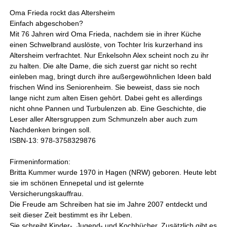
Oma Frieda rockt das Altersheim
Einfach abgeschoben?
Mit 76 Jahren wird Oma Frieda, nachdem sie in ihrer Küche
einen Schwelbrand auslöste, von Tochter Iris kurzerhand ins
Altersheim verfrachtet. Nur Enkelsohn Alex scheint noch zu ihr
zu halten. Die alte Dame, die sich zuerst gar nicht so recht
einleben mag, bringt durch ihre außergewöhnlichen Ideen bald
frischen Wind ins Seniorenheim. Sie beweist, dass sie noch
lange nicht zum alten Eisen gehört. Dabei geht es allerdings
nicht ohne Pannen und Turbulenzen ab. Eine Geschichte, die
Leser aller Altersgruppen zum Schmunzeln aber auch zum
Nachdenken bringen soll.
ISBN-13: 978-3758329876
Firmeninformation:
Britta Kummer wurde 1970 in Hagen (NRW) geboren. Heute lebt
sie im schönen Ennepetal und ist gelernte
Versicherungskauffrau.
Die Freude am Schreiben hat sie im Jahre 2007 entdeckt und
seit dieser Zeit bestimmt es ihr Leben.
Sie schreibt Kinder-, Jugend- und Kochbücher. Zusätzlich gibt es