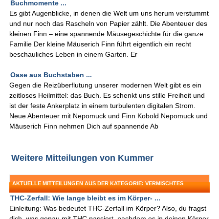
Buchmomente ...
Es gibt Augenblicke, in denen die Welt um uns herum verstummt
und nur noch das Rascheln von Papier zählt. Die Abenteuer des
kleinen Finn – eine spannende Mäusegeschichte für die ganze
Familie Der kleine Mäuserich Finn führt eigentlich ein recht
beschauliches Leben in einem Garten. Er
Oase aus Buchstaben ...
Gegen die Reizüberflutung unserer modernen Welt gibt es ein
zeitloses Heilmittel: das Buch. Es schenkt uns stille Freiheit und
ist der feste Ankerplatz in einem turbulenten digitalen Strom.
Neue Abenteuer mit Nepomuck und Finn Kobold Nepomuck und
Mäuserich Finn nehmen Dich auf spannende Ab
Weitere Mitteilungen von Kummer
AKTUELLE MITTEILUNGEN AUS DER KATEGORIE: VERMISCHTES
THC-Zerfall: Wie lange bleibt es im Körper- ...
Einleitung: Was bedeutet THC-Zerfall im Körper? Also, du fragst
dich, was genau mit THC passiert, nachdem es in deinen Körper