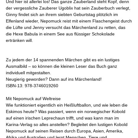
Und hier ist allerlei los! Das ganze Zauberland steht Kopf, denn
der vergessliche Zauberer Ugoblix hat sein Zauberbuch verlegt,
Ginny findet sich an ihrem siebten Geburtstag plötzlich im
Elfenland wieder, Nepomuck reist mit einem Flaschengeist durch
die Lüfte und Jenny versucht das Märchenland zu retten, das
die Hexe Babula in einem See aus flüssiger Schokolade
ertränken will.
Zu jedem der 14 spannenden Märchen gibt es ein lustiges
Ausmalbild – so können die kleinen Leser das Buch ganz
individuell mitgestalten.
Neugierig geworden? Dann auf ins Märchenland!
ISBN-13: 978-3746019260
Mit Nepomuck auf Weltreise
Wie funktioniert eigentlich ein Heißluftballon, und wie leben die
Eskimos heute? Was passiert, wenn ein norwegischer Kobold
auf einen irischen Leprechaun trifft, und was kann man im
Karina-Verlag so alles anstellen? Begleitet den lustigen Kobold
Nepomuck auf seinen Reisen durch Europa, Asien, Amerika,
Afrika und Australien und lernt Menschen, Tiere und