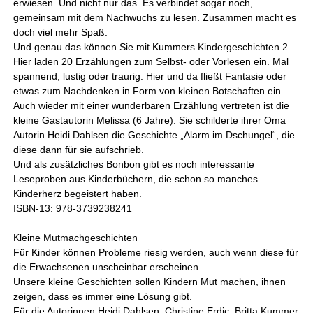
erwiesen. Und nicht nur das. Es verbindet sogar noch,
gemeinsam mit dem Nachwuchs zu lesen. Zusammen macht es
doch viel mehr Spaß.
Und genau das können Sie mit Kummers Kindergeschichten 2.
Hier laden 20 Erzählungen zum Selbst- oder Vorlesen ein. Mal
spannend, lustig oder traurig. Hier und da fließt Fantasie oder
etwas zum Nachdenken in Form von kleinen Botschaften ein.
Auch wieder mit einer wunderbaren Erzählung vertreten ist die
kleine Gastautorin Melissa (6 Jahre). Sie schilderte ihrer Oma
Autorin Heidi Dahlsen die Geschichte „Alarm im Dschungel“, die
diese dann für sie aufschrieb.
Und als zusätzliches Bonbon gibt es noch interessante
Leseproben aus Kinderbüchern, die schon so manches
Kinderherz begeistert haben.
ISBN-13: 978-3739238241
Kleine Mutmachgeschichten
Für Kinder können Probleme riesig werden, auch wenn diese für
die Erwachsenen unscheinbar erscheinen.
Unsere kleine Geschichten sollen Kindern Mut machen, ihnen
zeigen, dass es immer eine Lösung gibt.
Für die Autorinnen Heidi Dahlsen, Christine Erdic, Britta Kummer