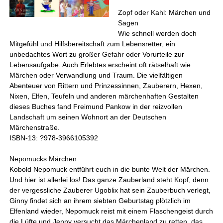
Zopf oder Kahl: Märchen und
Sagen
Wie schnell werden doch
Mitgefühl und Hilfsbereitschaft zum Lebensretter, ein
unbedachtes Wort zu großer Gefahr oder Vorurteile zur
Lebensaufgabe. Auch Erlebtes erscheint oft rätselhaft wie
Märchen oder Verwandlung und Traum. Die vielfältigen
Abenteuer von Rittern und Prinzessinnen, Zauberern, Hexen,
Nixen, Elfen, Teufeln und anderen märchenhaften Gestalten
dieses Buches fand Freimund Pankow in der reizvollen
Landschaft um seinen Wohnort an der Deutschen
Märchenstraße.
ISBN-13: ?978-3966105392
Nepomucks Märchen
Kobold Nepomuck entführt euch in die bunte Welt der Märchen.
Und hier ist allerlei los! Das ganze Zauberland steht Kopf, denn
der vergessliche Zauberer Ugoblix hat sein Zauberbuch verlegt,
Ginny findet sich an ihrem siebten Geburtstag plötzlich im
Elfenland wieder, Nepomuck reist mit einem Flaschengeist durch
die Lüfte und Jenny versucht das Märchenland zu retten, das