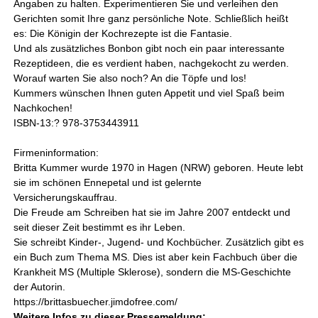
Angaben zu halten. Experimentieren Sie und verleihen den
Gerichten somit Ihre ganz persönliche Note. Schließlich heißt
es: Die Königin der Kochrezepte ist die Fantasie.
Und als zusätzliches Bonbon gibt noch ein paar interessante
Rezeptideen, die es verdient haben, nachgekocht zu werden.
Worauf warten Sie also noch? An die Töpfe und los!
Kummers wünschen Ihnen guten Appetit und viel Spaß beim
Nachkochen!
ISBN-13:? 978-3753443911
Firmeninformation:
Britta Kummer wurde 1970 in Hagen (NRW) geboren. Heute lebt
sie im schönen Ennepetal und ist gelernte
Versicherungskauffrau.
Die Freude am Schreiben hat sie im Jahre 2007 entdeckt und
seit dieser Zeit bestimmt es ihr Leben.
Sie schreibt Kinder-, Jugend- und Kochbücher. Zusätzlich gibt es
ein Buch zum Thema MS. Dies ist aber kein Fachbuch über die
Krankheit MS (Multiple Sklerose), sondern die MS-Geschichte
der Autorin.
https://brittasbuecher.jimdofree.com/
Weitere Infos zu dieser Pressemeldung: