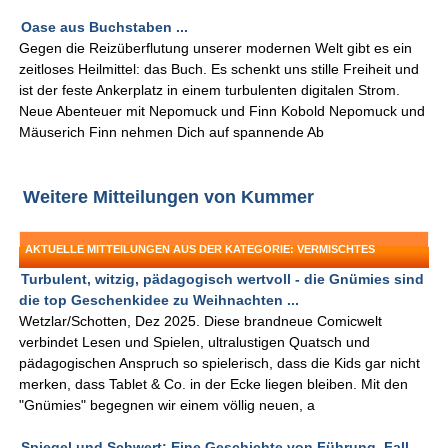
Oase aus Buchstaben ...
Gegen die Reizüberflutung unserer modernen Welt gibt es ein
zeitloses Heilmittel: das Buch. Es schenkt uns stille Freiheit und
ist der feste Ankerplatz in einem turbulenten digitalen Strom.
Neue Abenteuer mit Nepomuck und Finn Kobold Nepomuck und
Mäuserich Finn nehmen Dich auf spannende Ab
Weitere Mitteilungen von Kummer
AKTUELLE MITTEILUNGEN AUS DER KATEGORIE: VERMISCHTES
Turbulent, witzig, pädagogisch wertvoll - die Gnümies sind
die top Geschenkidee zu Weihnachten ...
Wetzlar/Schotten, Dez 2025. Diese brandneue Comicwelt
verbindet Lesen und Spielen, ultralustigen Quatsch und
pädagogischen Anspruch so spielerisch, dass die Kids gar nicht
merken, dass Tablet & Co. in der Ecke liegen bleiben. Mit den
"Gnümies" begegnen wir einem völlig neuen, a
Spiegel und Schwert: Eine Geschichte von Führung, Fall