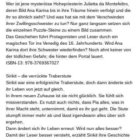
Wer ist jene mysteriöse Hohepriesterin Julietta da Montefeltro,
deren Bild Ana Karina bis in ihre Träume hinein verfolgt und die
ihr so ähnlich sieht? Und was hat sie mit dem Verschwinden
ihrer Zwillingsschwester zu tun? Nur ganz langsam setzen sich
die einzelnen Puzzle-Steine zu einem Bild zusammen.
Das Geschehen führt Protagonisten und Leser durch ein
magisches Tor ins Venedig des 16. Jahrhunderts. Wird Ana
Karina dort ihre Schwester wiederfinden? Noch ahnt keiner von
der tödlichen Gefahr, die hinter dem Portal lauert.
ISBN-13: 978-3769367027
Sirikit – die verrückte Traberstute
Sirikit war eine erfolgreiche Traberstute, doch dann änderte sich
ihr Leben von jetzt auf gleich.
In ihrem neuen Zuhause ist sie nicht glücklich. Sie fühlt sich
missverstanden. Es nutzt auch nichts, dass Pia alles, was in
ihrer Macht steht, unternimmt, damit es ihr gut geht. Die Stute
stumpft immer mehr ab und lässt irgendwann alles über sich
ergehen.
Dann ändert sich ihr Leben erneut. Wird nun alles besser?
Damit der Leser besser versteht, erzählt Sirikit ihre Geschichte