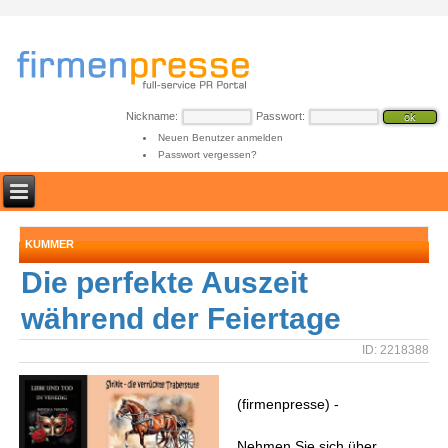
Nickname:
Passwort:
Neuen Benutzer anmelden
Passwort vergessen?
KUMMER
Die perfekte Auszeit
während der Feiertage
ID: 2218388
(firmenpresse) -
Nehmen Sie sich über