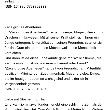
selbst.
ISBN-13: 978-3759702999
Zacs großes Abenteuer
In "Zacs großes Abenteuer" treiben Zwerge, Magier, Riesen und
Drachen ihr Unwesen. Mit all seiner Kraft stellt sich ihnen ein
Junge entgegen. Unterstützt von seinen Freunden, setzt er sich
für das Gute ein, denn böse Mächte wollen die Menschheit
vernichten.
Und dann ist da diese unbekannte geheimnisvolle Stimme, die
Zac heimsucht. Ist sie von einem Freund oder Feind?
"Zacs großes Abenteuer" handelt von Freundschaft, Mitgefühl,
positivem Miteinander, Zusammenhalt, Mut und Liebe. Dinge,
die im heutigen Leben so wichtig sind und leider oft in
Vergessenheit geraten.
ISBN-13: 978-3758310737
Liebe mit Stacheln: Emilia
Eine Familie mit zwei Kindern erlebt eine schlimme Zeit, als der
Vater arbeitslos wird. Zum Glück findet die Mutter Katrin Gräser