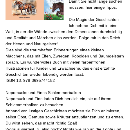
Damit Sie nicht lange suchen
müssen, hier einige Tipps.
Die Magie der Geschichten
Ich nehme Dich mit in eine
Welt, in der die Wände zwischen den Dimensionen durchsichtig
und Realität und Märchen eins werden. Folge mir in das Reich
der Hexen und Naturgeister!
Dies sind die traumhaften Erinnerungen eines kleinen
Mädchens, das mit Elfen, Zwergen, Kobolden und Baumgeistern
sprach. Ein wundervolles Buch mit vielen farbenfrohen
Illustrationen für Kinder und Erwachsene, das einst erzählte
Geschichten wieder lebendig werden lässt.
ISBN-13: 978-3695744152
Nepomucks und Finns Schlemmerbalkon
Nepomuck und Finn laden Dich herzlich ein, sie auf ihrem
Schlemmerbalkon zu besuchen.
Anhand von lustigen Geschichten möchten sie Dich animieren,
selbst Obst, Gemüse sowie Kräuter anzupflanzen und zu ernten.
Du wirst sehen, das macht richtig Spaß!
Woraus wartest Du also noch? Nichts wie ran an die Töpfe und