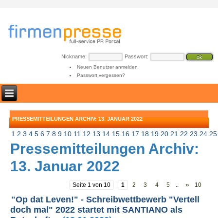
Nickname:
Passwort:
Neuen Benutzer anmelden
Passwort vergessen?
PRESSEMITTEILUNGEN ARCHIV: 13. JANUAR 2022
1
2
3
4
5
6
7
8
9
10
11
12
13
14
15
16
17
18
19
20
21
22
23
24
25
Pressemitteilungen Archiv:
13. Januar 2022
»
Seite 1 von 10
1
2
3
4
5
..
10
"Op dat Leven!" - Schreibwettbewerb "Vertell
doch mal" 2022 startet mit SANTIANO als