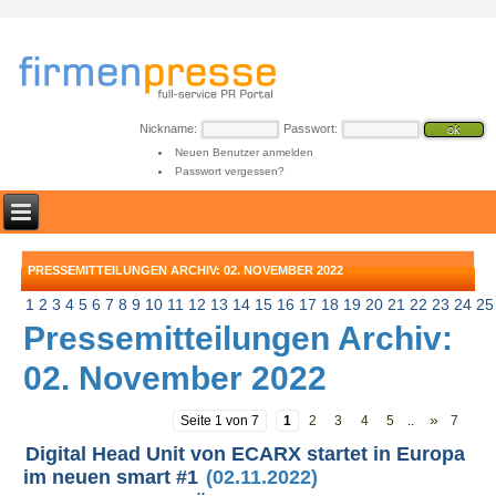
Nickname:
Passwort:
Neuen Benutzer anmelden
Passwort vergessen?
PRESSEMITTEILUNGEN ARCHIV: 02. NOVEMBER 2022
1
2
3
4
5
6
7
8
9
10
11
12
13
14
15
16
17
18
19
20
21
22
23
24
25
Pressemitteilungen Archiv:
02. November 2022
»
Seite 1 von 7
1
2
3
4
5
..
7
Digital Head Unit von ECARX startet in Europa
im neuen smart #1
(02.11.2022)