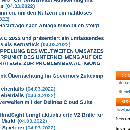
ma
(04.03.2022)
mmen, um den Nutzern ein nahtloses
022)
achfrage nach Anlageimmobilien steigt
MWC 2022 und präsentiert ein umfassendes
s als Kernstück
(04.03.2022)
OPPELUNG DES WELTWEITEN UMSATZES
ERPUNKT DES UNTERNEHMENS AUF DIE
TRATEGIE ZUR PROBLEMBEWÄLTIGUNG
i mit Übernachtung im Governors Zeltcamp
COM
Be
 ebenfalls
(04.03.2022)
me
 ebenfalls
(04.03.2022)
verwalten mit der Delinea Cloud Suite
SP
foodir.
ndSight bringt aktualisierte V2-Brille für
News zu
n Markt
(04.03.2022)
 Spielerei
(04.03.2022)
Informa