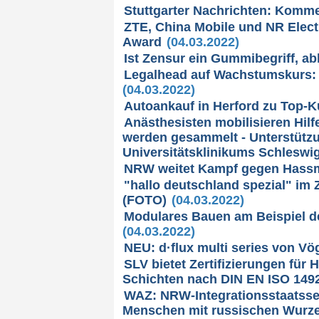
Stuttgarter Nachrichten: Komme
ZTE, China Mobile und NR Elect
Award
(04.03.2022)
Ist Zensur ein Gummibegriff, ab
Legalhead auf Wachstumskurs: 
(04.03.2022)
Autoankauf in Herford zu Top-
Anästhesisten mobilisieren Hilf
werden gesammelt - Unterstütz
Universitätsklinikums Schleswi
NRW weitet Kampf gegen Hassma
"hallo deutschland spezial" im
(FOTO)
(04.03.2022)
Modulares Bauen am Beispiel 
(04.03.2022)
NEU: d·flux multi series von Vög
SLV bietet Zertifizierungen für 
Schichten nach DIN EN ISO 149
WAZ: NRW-Integrationsstaatssek
Menschen mit russischen Wurze