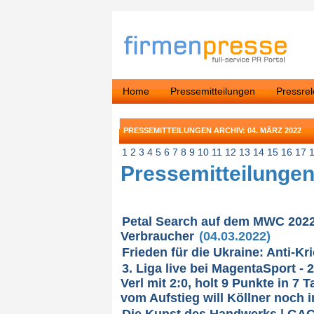
Home
Pressemitteilungen
Pressre
PRESSEMITTEILUNGEN ARCHIV: 04. MÄRZ 2022
1
2
3
4
5
6
7
8
9
10
11
12
13
14
15
16
17
Pressemitteilungen
Petal Search auf dem MWC 2022:
Verbraucher
(04.03.2022)
Frieden für die Ukraine: Anti-K
3. Liga live bei MagentaSport -
Verl mit 2:0, holt 9 Punkte in 
vom Aufstieg will Köllner noch 
Die Kunst des Handwerks | GAC