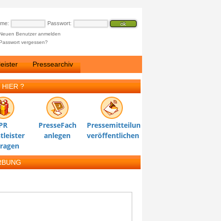
ame:
Passwort:
Neuen Benutzer anmelden
Passwort vergessen?
eister
Pressearchiv
 HIER ?
PR
PresseFach
Pressemitteilung
tleister
anlegen
veröffentlichen
tragen
RBUNG