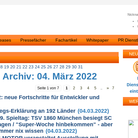
Nickn
leases
Pressefächer
Fachartikel
Whitepaper
PR Dienstl
NEU
18
19
20
21
22
23
24
25
26
27
28
29
30
31
 Archiv: 04. März 2022
Diens
»
Seite 1 von 7
1
2
3
4
5
..
7
ein
 neue Fortschritte für Entwickler und
WE
riegs-Erklärung an 192 Länder
(04.03.2022)
 29. Spieltag: TSV 1860 München besiegt SC
7 Tagen / "Super-Woche hinbekommen" - aber
immer nix wissen
(04.03.2022)
 MOTOR veranstaltet Ausstellung mit