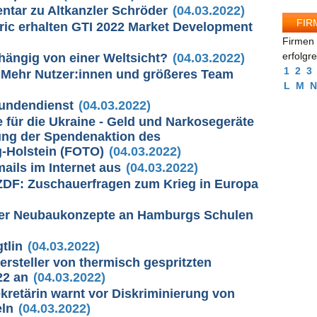
ntar zu Altkanzler Schröder
(04.03.2022)
FIR
ric erhalten GTI 2022 Market Development
Firmen 
erfolgr
hängig von einer Weltsicht?
(04.03.2022)
1
2
3
Mehr Nutzer:innen und größeres Team
L
M
N
Kundendienst
(04.03.2022)
e für die Ukraine - Geld und Narkosegeräte
ung der Spendenaktion des
g-Holstein (FOTO)
(04.03.2022)
ils im Internet aus
(04.03.2022)
 ZDF: Zuschauerfragen zum Krieg in Europa
der Neubaukonzepte an Hamburgs Schulen
tlin
(04.03.2022)
Hersteller von thermisch gespritzten
22 an
(04.03.2022)
retärin warnt vor Diskriminierung von
ln
(04.03.2022)