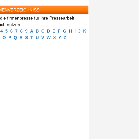
MENVERZEICHNISS
die firmenpresse für ihre Pressearbeit
eich nutzen
4
5
6
7
8
9
A
B
C
D
E
F
G
H
I
J
K
O
P
Q
R
S
T
U
V
W
X
Y
Z