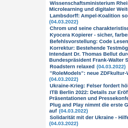
Wissenschaftsministerium Rhein
Microlearning und digitaler Wei
Lambsdorff: Ampel-Koalition so
(04.03.2022)
Chrom und seine charakteristis
Kyocera Kopierer - sicher, farb
Befehlsvorstellung: Code Lese
Korrektur: Bestehende Testmögl
Intendant Dr. Thomas Bellut dur
Bundespräsident Frank-Walter S
Roadstern relaxed
(04.03.2022)
"RoleModels": neue ZDFkultur-
(04.03.2022)
Ukraine-Krieg: Felser fordert 
ITB Berlin 2022: Details zur Er
Präsentationen und Pressekonf
Plug and Play nimmt die erste 
auf
(04.03.2022)
Solidarität mit der Ukraine - Hi
(04.03.2022)