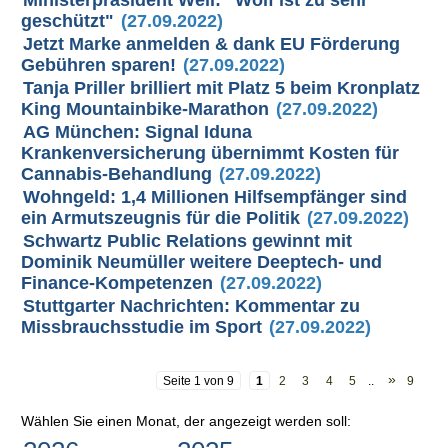
geschützt"
(27.09.2022)
Jetzt Marke anmelden & dank EU Förderung
Gebühren sparen!
(27.09.2022)
Tanja Priller brilliert mit Platz 5 beim Kronplatz
King Mountainbike-Marathon
(27.09.2022)
AG München: Signal Iduna
Krankenversicherung übernimmt Kosten für
Cannabis-Behandlung
(27.09.2022)
Wohngeld: 1,4 Millionen Hilfsempfänger sind
ein Armutszeugnis für die Politik
(27.09.2022)
Schwartz Public Relations gewinnt mit
Dominik Neumüller weitere Deeptech- und
Finance-Kompetenzen
(27.09.2022)
Stuttgarter Nachrichten: Kommentar zu
Missbrauchsstudie im Sport
(27.09.2022)
»
Seite 1 von 9
1
2
3
4
5
..
9
Wählen Sie einen Monat, der angezeigt werden soll: