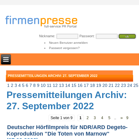
Nickname:
Passwort:
Neuen Benutzer anmelden
Passwort vergessen?
PRESSEMITTEILUNGEN ARCHIV: 27. SEPTEMBER 2022
1
2
3
4
5
6
7
8
9
10
11
12
13
14
15
16
17
18
19
20
21
22
23
24
25
Pressemitteilungen Archiv:
27. September 2022
»
Seite 1 von 9
1
2
3
4
5
..
9
Deutscher Hörfilmpreis für NDR/ARD Degeto-
Koproduktion "Die Toten von Marnow"