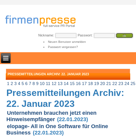
Nickname:
Passwort:
Neuen Benutzer anmelden
Passwort vergessen?
PRESSEMITTEILUNGEN ARCHIV: 22. JANUAR 2023
1
2
3
4
5
6
7
8
9
10
11
12
13
14
15
16
17
18
19
20
21
22
23
24
25
Pressemitteilungen Archiv:
22. Januar 2023
Unternehmen brauchen jetzt einen
Hinweisempfänger
(22.01.2023)
elopage- All in One Software für Online
Business
(22.01.2023)