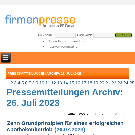
Nickname:
Passwort:
Neuen Benutzer anmelden
Passwort vergessen?
PRESSEMITTEILUNGEN ARCHIV: 26. JULI 2023
1
2
3
4
5
6
7
8
9
10
11
12
13
14
15
16
17
18
19
20
21
22
23
24
25
Pressemitteilungen Archiv:
26. Juli 2023
Seite 1 von 5
1
2
3
4
5
Zehn Grundprinzipien für einen erfolgreichen
Apothekenbetrieb
(26.07.2023)