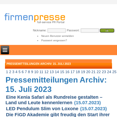
Nickname:
Passwort:
Neuen Benutzer anmelden
Passwort vergessen?
PRESSEMITTEILUNGEN ARCHIV: 15. JULI 2023
1
2
3
4
5
6
7
8
9
10
11
12
13
14
15
16
17
18
19
20
21
22
23
24
25
Pressemitteilungen Archiv:
15. Juli 2023
Eine Kenia Safari als Rundreise gestalten –
Land und Leute kennenlernen
(15.07.2023)
LED Pendulum Slim von Loxone
(15.07.2023)
Die FiGD Akademie gibt freudig den Start ihrer