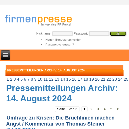
Nickname:
Passwort:
Neuen Benutzer anmelden
Passwort vergessen?
PRESSEMITTEILUNGEN ARCHIV: 14. AUGUST 2024
1
2
3
4
5
6
7
8
9
10
11
12
13
14
15
16
17
18
19
20
21
22
23
24
25
Pressemitteilungen Archiv:
14. August 2024
Seite 1 von 6
1
2
3
4
5
6
Umfrage zu Krisen: Die Bruchlinien machen
Angst / Kommentar von Thomas Steiner