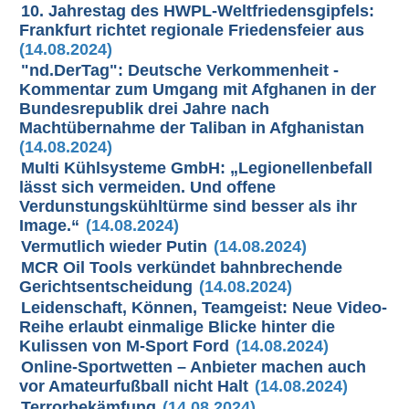
10. Jahrestag des HWPL-Weltfriedensgipfels:
Frankfurt richtet regionale Friedensfeier aus
(14.08.2024)
"nd.DerTag": Deutsche Verkommenheit -
Kommentar zum Umgang mit Afghanen in der
Bundesrepublik drei Jahre nach
Machtübernahme der Taliban in Afghanistan
(14.08.2024)
Multi Kühlsysteme GmbH: „Legionellenbefall
lässt sich vermeiden. Und offene
Verdunstungskühltürme sind besser als ihr
Image.“
(14.08.2024)
Vermutlich wieder Putin
(14.08.2024)
MCR Oil Tools verkündet bahnbrechende
Gerichtsentscheidung
(14.08.2024)
Leidenschaft, Können, Teamgeist: Neue Video-
Reihe erlaubt einmalige Blicke hinter die
Kulissen von M-Sport Ford
(14.08.2024)
Online-Sportwetten – Anbieter machen auch
vor Amateurfußball nicht Halt
(14.08.2024)
Terrorbekämfung
(14.08.2024)