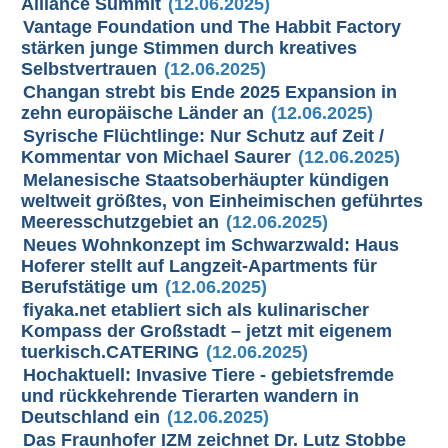
Alliance Summit
(12.06.2025)
Vantage Foundation und The Habbit Factory
stärken junge Stimmen durch kreatives
Selbstvertrauen
(12.06.2025)
Changan strebt bis Ende 2025 Expansion in
zehn europäische Länder an
(12.06.2025)
Syrische Flüchtlinge: Nur Schutz auf Zeit /
Kommentar von Michael Saurer
(12.06.2025)
Melanesische Staatsoberhäupter kündigen
weltweit größtes, von Einheimischen geführtes
Meeresschutzgebiet an
(12.06.2025)
Neues Wohnkonzept im Schwarzwald: Haus
Hoferer stellt auf Langzeit-Apartments für
Berufstätige um
(12.06.2025)
fiyaka.net etabliert sich als kulinarischer
Kompass der Großstadt – jetzt mit eigenem
tuerkisch.CATERING
(12.06.2025)
Hochaktuell: Invasive Tiere - gebietsfremde
und rückkehrende Tierarten wandern in
Deutschland ein
(12.06.2025)
Das Fraunhofer IZM zeichnet Dr. Lutz Stobbe