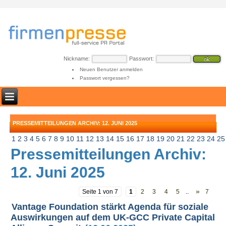
Nickname:
Passwort:
Neuen Benutzer anmelden
Passwort vergessen?
PRESSEMITTEILUNGEN ARCHIV: 12. JUNI 2025
1
2
3
4
5
6
7
8
9
10
11
12
13
14
15
16
17
18
19
20
21
22
23
24
25
Pressemitteilungen Archiv:
12. Juni 2025
»
Seite 1 von 7
1
2
3
4
5
..
7
Vantage Foundation stärkt Agenda für soziale
Auswirkungen auf dem UK-GCC Private Capital