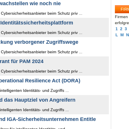
hwachstellen wie noch nie
FIR
ybersicherheitsanbieter beim Schutz priv ...
Firmen 
Identitätssicherheitsplattform
erfolgr
1
2
3
ybersicherheitsanbieter beim Schutz priv ...
L
M
N
ckung verborgener Zugriffswege
ybersicherheitsanbieter beim Schutz priv ...
rant für PAM 2024
ybersicherheitsanbieter beim Schutz priv ...
perational Resilience Act (DORA)
telligenten Identitäts- und Zugriffs ...
nd das Hauptziel von Angreifern
telligenten Identitäts- und Zugriffs ...
nd IGA-Sicherheitsunternehmen Entitle