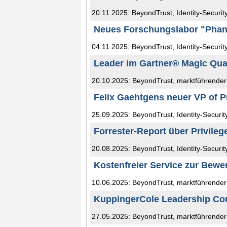
20.11.2025: BeyondTrust, Identity-Security
Neues Forschungslabor "Pha
04.11.2025: BeyondTrust, Identity-Security
Leader im Gartner® Magic Qu
20.10.2025: BeyondTrust, marktführender C
Felix Gaehtgens neuer VP of P
25.09.2025: BeyondTrust, Identity-Security
Forrester-Report über Privile
20.08.2025: BeyondTrust, Identity-Security
Kostenfreier Service zur Bewer
10.06.2025: BeyondTrust, marktführender C
KuppingerCole Leadership Co
27.05.2025: BeyondTrust, marktführender C