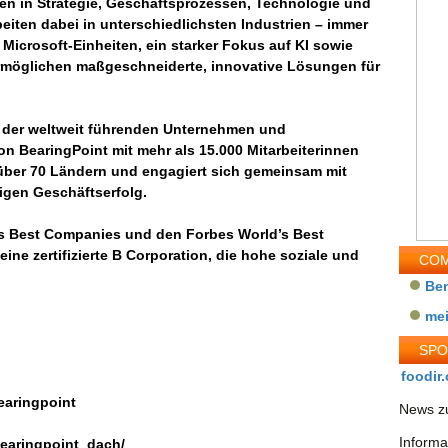
n in Strategie, Geschäftsprozessen, Technologie und
eiten dabei in unterschiedlichsten Industrien – immer
Microsoft-Einheiten, ein starker Fokus auf KI sowie
ermöglichen maßgeschneiderte, innovative Lösungen für
 der weltweit führenden Unternehmen und
n BearingPoint mit mehr als 15.000 Mitarbeiterinnen
 über 70 Ländern und engagiert sich gemeinsam mit
igen Geschäftserfolg.
’s Best Companies und den Forbes World’s Best
ne zertifizierte B Corporation, die hohe soziale und
COM
Be
me
SP
foodir.
earingpoint
News zu
Informa
bearingpoint_dach/