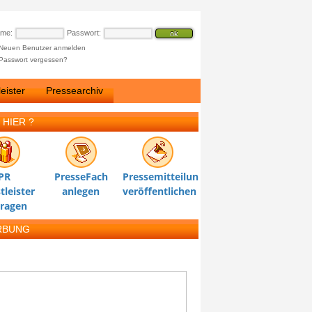
ame:
Passwort:
Neuen Benutzer anmelden
Passwort vergessen?
eister
Pressearchiv
 HIER ?
PR
PresseFach
Pressemitteilung
tleister
anlegen
veröffentlichen
tragen
RBUNG