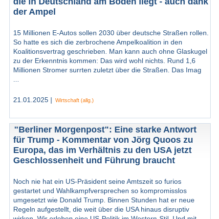
die in Deutschland am Boden liegt - auch dank
der Ampel
15 Millionen E-Autos sollen 2030 über deutsche Straßen rollen.
So hatte es sich die zerbrochene Ampelkoalition in den
Koalitionsvertrag geschrieben. Man kann auch ohne Glaskugel
zu der Erkenntnis kommen: Das wird wohl nichts. Rund 1,6
Millionen Stromer surrten zuletzt über die Straßen. Das Imag
...
21.01.2025 |
Wirtschaft (allg.)
"Berliner Morgenpost": Eine starke Antwort
für Trump - Kommentar von Jörg Quoos zu
Europa, das im Verhältnis zu den USA jetzt
Geschlossenheit und Führung braucht
Noch nie hat ein US-Präsident seine Amtszeit so furios
gestartet und Wahlkampfversprechen so kompromisslos
umgesetzt wie Donald Trump. Binnen Stunden hat er neue
Regeln aufgestellt, die weit über die USA hinaus disruptiv
wirken. Wir erleben eine US-Politik im Western-Stil. Und mit