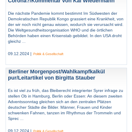
Corona?/Kommentar von Kai Wiedermann
Die nächste Pandemie kommt bestimmt Im Südwesten der
Demokratischen Republik Kongo grassiert eine Krankheit, von
der wir noch nicht genau wissen, wodurch sie verursacht wird.
Die Weltgesundheitsorganisation WHO und die örtlichen
Behörden haben einen Krisenstab gebildet. In den USA droht
gleichz ...
09.12.2024 |
Politik & Gesellschaft
Berliner Morgenpost/Wahlkampfkalkül
pur/Leitartikel von Birgitta Stauber
Es ist viel zu früh, das Bleiberecht integrierter Syrer infrage zu
stellen Ob in Hamburg, Berlin oder Essen: An diesem zweiten
Adventssonntag gleichen sich an den zentralen Plätzen
deutscher Städte die Bilder. Männer, Frauen und Kinder
schwenken Fahnen, tanzen im Rhythmus der Trommeln und
Sprec ...
09.12.2024 |
Politik & Gesellschaft